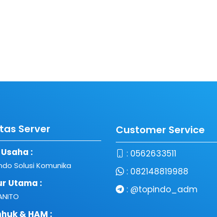
itas Server
Customer Service
Usaha :
:
0562633511
indo Solusi Komunika
:
082148819988
ur Utama :
:
@topindo_adm
ANITO
huk & HAM :