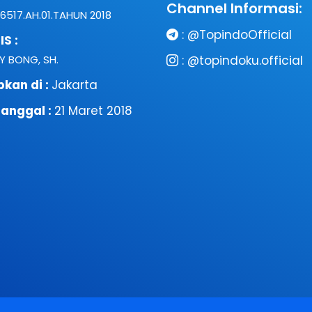
Channel Informasi:
6517.AH.01.TAHUN 2018
:
@TopindoOfficial
S :
 BONG, SH.
:
@topindoku.official
pkan di :
Jakarta
anggal :
21 Maret 2018