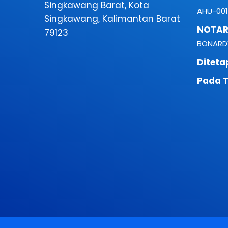
Singkawang Barat, Kota
AHU-001
Singkawang, Kalimantan Barat
NOTARI
79123
BONARDY
Diteta
Pada T