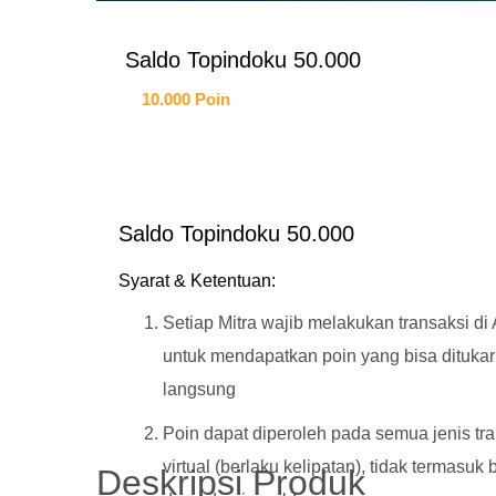
Saldo Topindoku 50.000
10.000 Poin
Saldo Topindoku 50.000
Syarat & Ketentuan:
Setiap Mitra wajib melakukan transaksi di
untuk mendapatkan poin yang bisa dituka
langsung
Poin dapat diperoleh pada semua jenis tr
virtual (berlaku kelipatan), tidak termasuk 
Deskripsi Produk