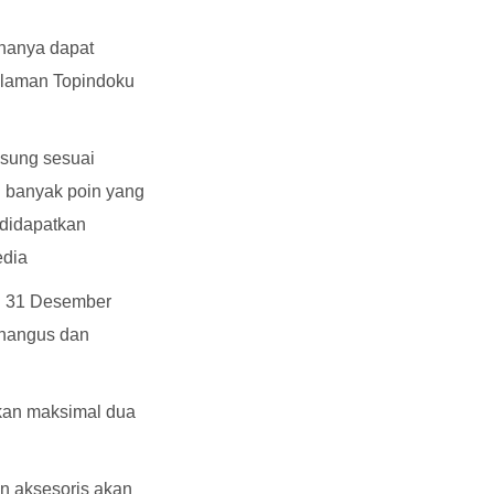
hanya dapat
halaman Topindoku
gsung sesuai
n banyak poin yang
 didapatkan
edia
l 31 Desember
n hangus dan
rkan maksimal dua
n aksesoris akan