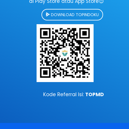
di Play Store atau App Store😉
DOWNLOAD TOPINDOKU
Kode Referral Isi:
TOPMD