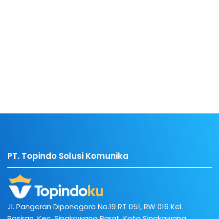
PT. Topindo Solusi Komunika
Jl. Pangeran Diponegoro No.19 RT 051, RW 016 Kel.
Pasiran, Kec. Singkawang Barat, Kota Singkawang,