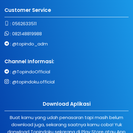
Customer Service
:
0562633511
:
082148819988
:
@topindo_adm
Channel Informasi:
:
@TopindoOfficial
:
@topindoku.official
Download Aplikasi
Buat kamu yang udah penasaran tapi masih belum
download juga, sekarang saatnya kamu coba! Yuk
donwload Topindoku sekarang di Play Store atau App